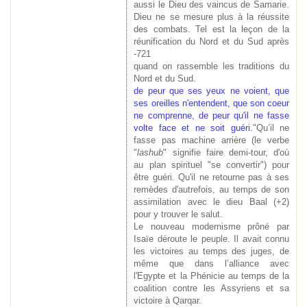
aussi le Dieu des vaincus de Samarie.
Dieu ne se mesure plus à la réussite
des combats. Tel est la leçon de la
réunification du Nord et du Sud après
-721
quand on rassemble les traditions du
Nord et du Sud.
de peur que ses yeux ne voient, que
ses oreilles n'entendent, que son coeur
ne comprenne, de peur
qu'il ne fasse
volte face et ne soit guéri.
"Qu’il ne
fasse pas machine arrière (le verbe
"
lashub
" signifie faire demi-tour, d'où
au plan spirituel "se convertir") pour
être guéri. Qu'il ne retourne pas à ses
remèdes d'autrefois, au temps de son
assimilation avec le dieu Baal (+2)
pour y trouver le salut.
Le nouveau modernisme prôné par
Isaïe déroute le peuple. Il avait connu
les victoires au temps des juges, de
même que dans l’alliance avec
l'Egypte et la Phénicie au temps de la
coalition contre les Assyriens et sa
victoire à Qarqar.