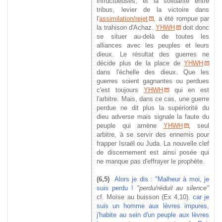
infructueuses, et la solidarité entre
tribus, levier de la victoire dans
l'
assimilation/rejet
, a été rompue par
la trahison d'Achaz.
YHWH
doit donc
se situer au-delà de toutes les
alliances avec les peuples et leurs
dieux. Le résultat des guerres ne
décide plus de la place de
YHWH
dans l'échelle des dieux. Que les
guerres soient gagnantes ou perdues
c'est toujours
YHWH
qui en est
l'arbitre. Mais, dans ce cas, une guerre
perdue ne dit plus la supériorité du
dieu adverse mais signale la faute du
peuple qui amène
YHWH
, seul
arbitre, à se servir des ennemis pour
frapper Israël ou Juda. La nouvelle clef
de discernement est ainsi posée qui
ne manque pas d'effrayer le prophète.
(6,5)
Alors je dis : "Malheur
à moi, je
sui
s perdu !
"perdu/réduit au silence
"
cf. Moïse au buisson (Ex 4,10).
car je
suis un homme aux lèvres impures,
j'habite au sein d'un peuple aux lèvres