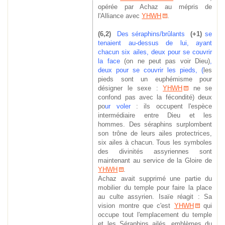
opérée par Achaz au mépris de
l'Alliance avec
YHWH
.
(6,2)
Des séraphins
/
brûlants
(+1)
se
tenaient au-dessus de lui, ayant
chacun six ailes, deux pou
r se couvrir
la face
(on ne
peut pas voir Dieu)
,
deux pour se couvrir les pieds, (
les
pieds sont un euphémisme pour
désigner le sexe :
YHWH
ne se
confond pas avec la fécondité) deux
po
ur voler
: ils occupent l'espèce
intermédiaire entre Dieu et les
hommes.
Des séraphins surplombent
son trône de leurs ailes protectrices,
six ailes à chacun. Tous les symboles
des divinités assyriennes sont
maintenant au service de la Gloire de
YHWH
.
Achaz avait supprimé une partie du
mobilier du temple pour faire la place
au culte assyrien. Isaïe réagit : Sa
vision montre que c'est
YHWH
qui
occupe tout l'emplacement du temple
et les Séraphins ailés, emblèmes du