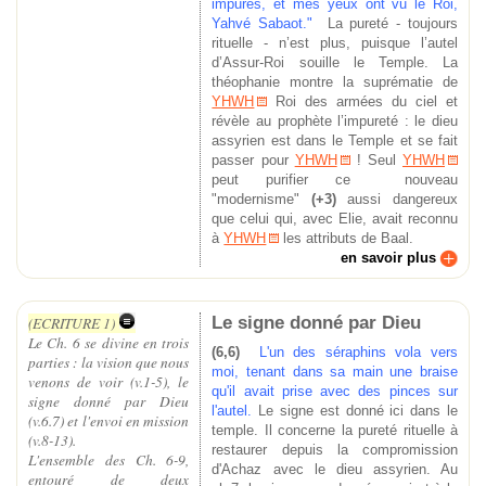
impures, et mes yeux ont vu le Roi,
Yahvé Sabaot."
La pureté - toujours
rituelle - n’est plus, puisque l’autel
d’Assur-Roi souille le Temple. La
théophanie montre la suprématie de
YHWH
Roi des armées du ciel et
révèle au prophète l’impureté : le dieu
assyrien est dans le Temple et se fait
passer pour
YHWH
! Seul
YHWH
peut purifier ce nouveau
"modernisme"
(+3)
aussi dangereux
que celui qui, avec Elie, avait reconnu
à
YHWH
les attributs de Baal.
en savoir plus
Le signe donné par Dieu
(ECRITURE 1)
Le Ch. 6 se divine en trois
(6,6)
L'un des séraphins vola vers
parties : la vision que nous
moi, tenant dans sa main une braise
venons de voir (v.1-5), le
qu'il avait prise avec des pinces sur
signe donné par Dieu
l'autel.
Le signe est donné ici dans le
(v.6.7) et l'envoi en mission
temple. Il concerne la pureté rituelle à
(v.8-13).
restaurer depuis la compromission
L'ensemble des Ch. 6-9,
d'Achaz avec le dieu assyrien. Au
entouré de deux