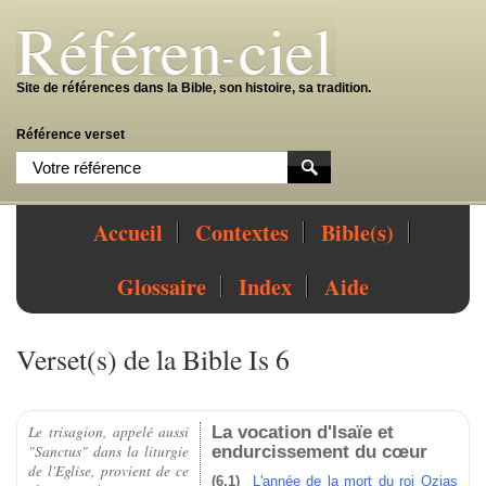
Site de références dans la Bible, son histoire, sa tradition.
Référence verset
Accueil
Contextes
Bible(s)
Glossaire
Index
Aide
Verset(s) de la Bible Is 6
La vocation d'Isaïe et
Le
trisagion
, appelé aussi
endurcissement du cœur
"Sanctus" dans la liturgie
de l'Eglise, provient de ce
(6,1)
L'année de la mort du roi Ozias