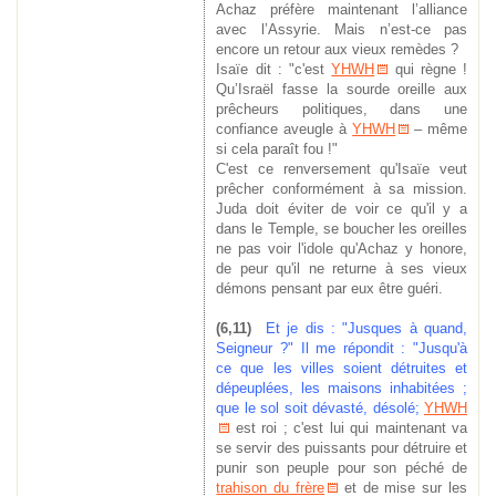
Achaz préfère maintenant l’alliance
avec l’Assyrie. Mais n’est-ce pas
encore un retour aux vieux remèdes ?
Isaïe dit : "c'est
YHWH
qui règne !
Qu’Israël fasse la sourde oreille aux
prêcheurs politiques, dans une
confiance aveugle à
YHWH
– même
si cela paraît fou !"
C'est ce renversement qu'Isaïe veut
prêcher conformément à sa mission.
Juda doit éviter de voir ce qu'il y a
dans le Temple, se boucher les oreilles
ne pas voir l'idole qu'Achaz y honore,
de peur qu'il ne returne à ses vieux
démons pensant par eux être guéri.
(6,11)
Et je dis : "Jusques à quand,
Seigneur ?" Il me répondit : "Jusqu'à
ce que les villes soient détruites et
dépeuplées, les maisons inhabitées ;
que le sol soit dévasté, désolé;
YHWH
est roi ; c'est lui qui maintenant va
se servir des puissants pour détruire et
punir son peuple pour son péché de
trahison du frère
et de mise sur les