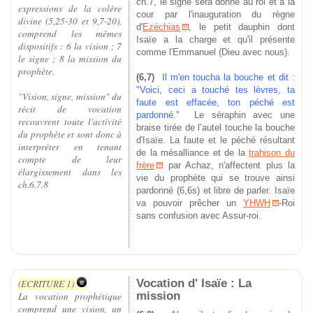
ch.7, le signe sera donné au roi et à la
expressions de la colère
cour par l'inauguration du règne
divine (5,25-30 et 9,7-20),
d'
Ezéchias
, le petit dauphin dont
comprend les mêmes
Isaïe a la charge et qu'il présente
dispositifs : 6 la vision ; 7
comme l'Emmanuel (Dieu avec nous).
le signe ; 8 la mission du
prophète.
(6,7)
Il m'en toucha
la bouche et dit :
"Voici, ceci a touché tes lèvres, ta
"Vision, signe, mission" du
faute est effacée, ton péché est
récit de vocation
pardon
né."
Le séraphin avec une
recouvrent toute l'activité
braise tirée de l’autel touche la bouche
du prophète et sont donc à
d'Isaïe. La faute et le péché résultant
interpréter en tenant
de la mésalliance et de la
trahison du
compte de leur
frère
par Achaz, n'affectent plus la
élargissement dans les
vie du prophète qui se trouve ainsi
ch.6.7.8
pardonné (6,6s) et libre de parler. Isaïe
va pouvoir prêcher un
YHWH
-Roi
sans confusion avec Assur-roi.
Vocation d' Isaïe : La
(ECRITURE 1)
mission
La vocation prophétique
comprend une vision, un