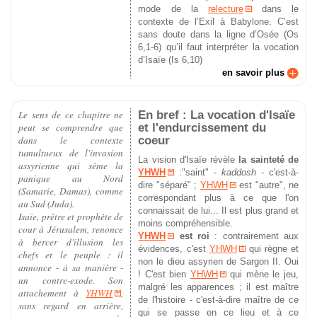
mode de la
relecture
dans le
contexte de l’Exil à Babylone.
C’est
sans doute dans la ligne d’Osée (Os
6,1-6) qu’il faut interpréter la vocation
d’Isaïe (Is 6,10)
en savoir plus
En bref : La vocation d'Isaïe
Le sens de ce chapitre ne
et l'endurcissement du
peut se comprendre que
coeur
dans le contexte
tumultueux de l'invasion
La vision d'Isaïe révèle
la sainteté de
assyrienne qui sème la
YHWH
:"saint" -
kaddosh
- c'est-à-
panique au Nord
dire "séparé" ;
YHWH
est "autre", ne
(Samarie, Damas), comme
correspondant plus à ce que l'on
au Sud (Juda).
connaissait de lui... Il est plus grand et
Isaïe, prêtre et prophète de
moins compréhensible.
cour à Jérusalem, renonce
YHWH
est roi
: contrairement aux
à bercer d'illusion les
évidences, c'est
YHWH
qui règne et
chefs et le peuple : il
non le dieu assyrien de Sargon II. Oui
annonce - à sa manière -
! C'est bien
YHWH
qui mène le jeu,
un contre-exode. Son
malgré les apparences ; il est maître
attachement à
YHWH
,
de l'histoire - c'est-à-dire maître de ce
sans regard en arrière,
qui se passe en ce lieu et à ce