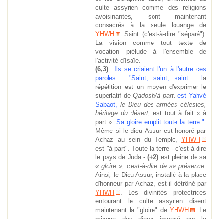
culte assyrien comme des religions
avoisinantes, sont maintenant
consacrés à la seule louange de
YHWH
Saint (c'est-à-dire "séparé").
La vision comme tout texte de
vocation prélude à l'ensemble de
l'activité d'Isaïe.
(6,3)
Ils se criaient l'un à l'autre ces
paroles : "Saint, saint, saint : l
a
répétition est un moyen d'exprimer le
superlatif de
Qadosh/à part
.
est Yahvé
Sabaot,
le Dieu des armées célestes,
héritage du désert,
est tout à fait « à
part ».
Sa gloire emplit toute la terre."
Même si le dieu Assur est honoré par
Achaz au sein du Temple,
YHWH
est "à part". Toute la terre - c'est-à-dire
le pays de Juda -
(+2)
est pleine de sa
« gloire », c'est-à-dire de sa présence.
Ainsi
,
le Dieu Assur, installé à la place
d'honneur par Achaz, est-il détrôné par
YHWH
. Les divinités protectrices
entourant le culte assyrien disent
maintenant la "gloire" de
YHWH
. Le
mixage des dieux imposé par la