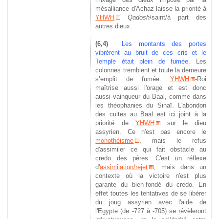
mésalliance d'Achaz laisse la priorité à
YHWH
Qadosh
/saint/à part des
autres dieux.
(6,4)
Les montants des portes
vibrèrent
au bruit d
e ces cris et le
Temple était plein de fumée.
Les
colonnes tremblent et toute la demeure
s’emplit de fumée.
YHWH
-Roi
maîtrise aussi l'orage et est donc
aussi vainqueur du Baal, comme dans
les théophanies du Sinaï. L'abondon
des cultes au Baal est ici joint à la
priorité de
YHWH
sur le dieu
assyrien. Ce n'est pas encore le
monothéisme
, mais le refus
d'assimiler ce qui fait obstacle au
credo des pères. C'est un réflexe
d'
assimilation/rejet
, mais dans un
contexte où la victoire n'est plus
garante du bien-fondé du credo. En
effet toutes les tentatives de se libérer
du joug assyrien avec l'aide de
l'Egypte (de -727 à -705) se révèleront