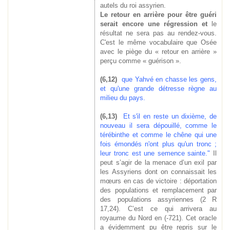
autels du roi assyrien.
Le retour en arrière pour être guéri
serait encore une régression et
le
résultat ne sera pas au rendez-vous.
C'est le même vocabulaire que Osée
avec le piège du « retour en arrière »
perçu comme « guérison ».
(6,12)
que Yahvé en chasse les gens,
et qu'une grande détresse règne au
milieu du pays.
(6,13)
Et s'il en reste un dixième, de
nouveau il sera dépouillé, comme le
térébinthe et comme le chêne qui une
fois émondés n'ont plus qu'un tronc ;
leur tronc est une semence sainte."
Il
peut s’agir de la menace d’un exil par
les Assyriens dont on connaissait les
mœurs en cas de victoire : déportation
des populations et remplacement par
des populations assyriennes (2 R
17,24). C’est ce qui arrivera au
royaume du Nord en (-721). Cet oracle
a évidemment pu être repris sur le