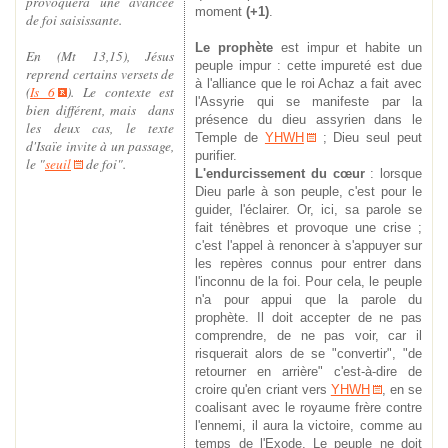
provoquera une avancée
moment
(+1)
.
de foi saisissante.
Le prophète
est impur et habite un
En (Mt 13,15), Jésus
peuple impur : cette impureté est due
reprend certains versets de
à l'alliance que le roi Achaz a fait avec
(
Is 6
). Le contexte est
l'Assyrie qui se manifeste par la
bien différent, mais dans
présence du dieu assyrien dans le
les deux cas, le texte
Temple de
YHWH
; Dieu seul peut
d'Isaïe invite à un passage,
purifier.
le "
seuil
de foi".
L'endurcissement du cœur
: lorsque
Dieu parle à son peuple, c'est pour le
guider, l'éclairer. Or, ici, sa parole se
fait ténèbres et provoque une crise ;
c'est l'appel à renoncer à s'appuyer sur
les repères connus pour entrer dans
l'inconnu de la foi. Pour cela, le peuple
n'a pour appui que la parole du
prophète. Il doit accepter de ne pas
comprendre, de ne pas voir, car il
risquerait alors de se "convertir", "de
retourner en arrière" c'est-à-dire de
croire qu'en criant vers
YHWH
, en se
coalisant avec le royaume frère contre
l'ennemi, il aura la victoire, comme au
temps de l'Exode. Le peuple ne doit