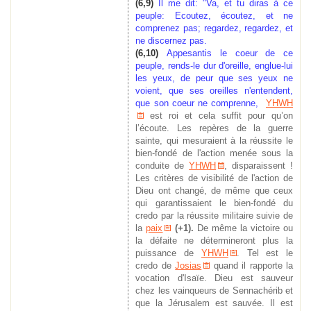
(6,9)
Il me dit: "Va, et tu diras à ce
peuple: Ecoutez, écoutez, et ne
comprenez pas; regardez, regardez, et
ne discernez pas.
(6,10)
Appesantis le coeur de ce
peuple, rends-le dur d'oreille, englue-lui
les yeux, de peur que ses yeux ne
voient, que ses oreilles n'entendent,
que son coeur ne comprenne,
YHWH
est roi et cela suffit pour qu’on
l’écoute. Les repères de la guerre
sainte, qui mesuraient à la réussite le
bien-fondé de l'action menée sous la
conduite de
YHWH
, disparaissent !
Les critères de visibilité de l'action de
Dieu ont changé, de même que ceux
qui garantissaient le bien-fondé du
credo par la réussite militaire suivie de
la
paix
(+1).
De même
la victoire ou
la défaite ne détermineront plus la
puissance de
YHWH
. Tel est le
credo de
Josias
quand il rapporte la
vocation d'Isaïe. Dieu est sauveur
chez les vainqueurs de Sennachérib et
que la Jérusalem est sauvée. Il est