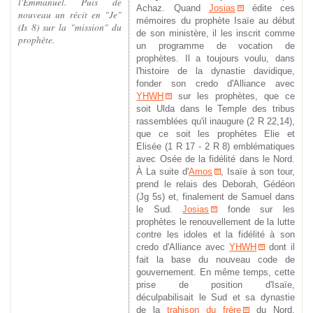
l'Emmanuel. Puis de
Achaz.
Quand
Josias
édite ces
nouveau un récit en "Je"
mémoires du prophète Isaïe au début
(Is 8) sur la "mission" du
de son ministère, il les inscrit comme
prophète.
un programme de vocation de
prophètes. Il a toujours voulu, dans
l'histoire de la dynastie davidique,
fonder son credo d'Alliance avec
YHWH
sur les prophètes, que ce
soit Ulda dans le Temple des tribus
rassemblées qu'il inaugure (2 R 22,14),
que ce soit les prophètes Elie et
Elisée (1 R 17 - 2 R 8) emblématiques
avec Osée de la fidélité dans le Nord.
À La suite d'
Amos
, Isaïe à son tour,
prend le relais des Deborah, Gédéon
(Jg 5s) et, finalement de Samuel dans
le Sud.
Josias
fonde sur les
prophètes le renouvellement de la lutte
contre les idoles et la fidélité à son
credo d'Alliance avec
YHWH
dont il
fait la base du nouveau code de
gouvernement. En même temps, cette
prise de position d'Isaïe,
déculpabilisait le Sud et sa dynastie
de la
trahison du frère
du Nord,