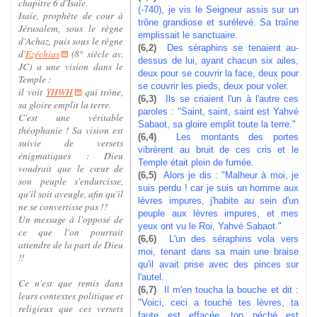
chapitre 6 d'Isaïe.
(-740), je vis le Seigneur assis sur un
Isaïe, prophète de cour à
trône grandiose et surélevé. Sa traîne
Jérusalem, sous le règne
emplissait le sanctuaire.
d'Achaz, puis sous le règne
(6,2)
Des séraphins se tenaient au-
d'
Ezéchias
(8° siècle av.
dessus de lui, ayant chacun six ailes,
JC) a une vision dans le
deux pour se couvrir la face, deux pour
Temple :
se couvrir les pieds, deux pour voler.
il voit
YHWH
qui trône,
(6,3)
Ils se criaient l'un à l'autre ces
sa gloire emplit la terre.
paroles : "Saint, saint, saint est Yahvé
C'est une véritable
Sabaot, sa gloire emplit toute la terre."
théophanie ! Sa vision est
(6,4)
Les montants des portes
suivie de versets
vibrèrent au bruit de ces cris et le
énigmatiques : Dieu
Temple était plein de fumée.
voudrait que le cœur de
(6,5)
Alors je dis : "Malheur à moi, je
son peuple s'endurcisse,
suis perdu ! car je suis un homme aux
qu'il soit aveugle, afin qu'il
lèvres impures, j'habite au sein d'un
ne se convertisse pas !?
peuple aux lèvres impures, et mes
Un message à l'opposé de
yeux ont vu le Roi, Yahvé Sabaot."
ce que l'on pourrait
(6,6)
L'un des séraphins vola vers
attendre de la part de Dieu
moi, tenant dans sa main une braise
!!
qu'il avait prise avec des pinces sur
l'autel.
Ce n'est que remis dans
(6,7)
Il m'en toucha la bouche et dit :
leurs contextes politique et
"Voici, ceci a touché tes lèvres, ta
religieux que ces versets
faute est effacée, ton péché est