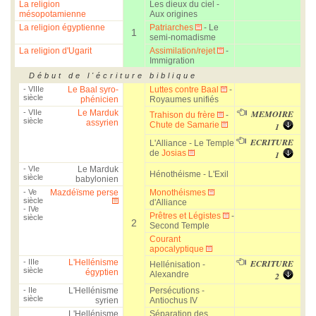
La religion
Les dieux du ciel -
mésopotamienne
Aux origines
La religion égyptienne
Patriarches
- Le
1
semi-nomadisme
La religion d'Ugarit
Assimilation/rejet
-
Immigration
Début de l'écriture biblique
- VIIIe
Le Baal syro-
Luttes contre Baal
-
siècle
phénicien
Royaumes unifiés
- VIIe
Le Marduk
MEMOIRE
Trahison du frère
-
siècle
assyrien
Chute de Samarie
1
ECRITURE
L'Alliance - Le Temple
de
Josias
1
- VIe
Le Marduk
Hénothéisme - L'Exil
siècle
babylonien
- Ve
Mazdéïsme perse
Monothéismes
siècle
d'Alliance
- IVe
Prêtres et Légistes
-
siècle
2
Second Temple
Courant
apocalyptique
- IIIe
L'Hellénisme
ECRITURE
Hellénisation -
siècle
égyptien
Alexandre
2
- IIe
L'Hellénisme
Persécutions -
siècle
syrien
Antiochus IV
L'Hellénisme
Séparation des