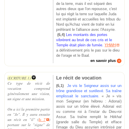
de la terre, mais il est séparé des
autres dieux que l'on repousse, c'est
lui qui régit la terre sur laquelle Juda
est implanté et accueilles les tribus du
Nord qu'Achaz vient de trahir en lui
préférant le l'alliance avec l'Assyrie.
(6,4)
Les montants des portes
vibrèrent au bruit de ces cris et le
Temple était plein de fumée.
YHWH
a définitivement pris le pas sur le dieu
de l'orage et le Baal.
en savoir plus
Le récit de vocation
(ECRITURE 1)
Ce type de récit de
(6,1)
Je vis le Seigneur assis sur un
vocation comprend
trône grandiose et surélevé. Sa traîne
généralement une vision,
emplissait le sanctuaire.
« Je » vis
un signe et une mission.
mon Seigneur (en hébreu : Adonaï)
assis sur un trône élevé. Adonaï est
On a ici la première partie
vu comme roi à l’instar du Dieu-roi
en "Je". Il y aura ensuite
Assur. Sa traîne remplit le
Hékhal
un récit en "il" (
Is 7
)
(grande salle du Temple) et efface
portant sur le "signe" de
l'image du Dieu assyrien intrônisé par