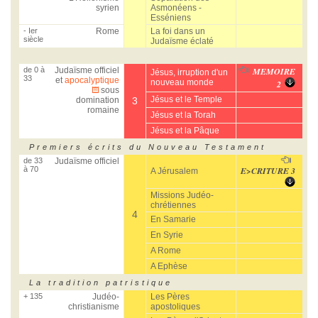
syrien
Asmonéens -
Esséniens
- Ier
Rome
La foi dans un
siècle
Judaïsme éclaté
de 0 à
Judaïsme officiel
MEMOIRE
Jésus, irruption d'un
33
et
apocalyptique
nouveau monde
2
sous
Jésus et le Temple
domination
3
romaine
Jésus et la Torah
Jésus et la Pâque
Premiers écrits du Nouveau Testament
de 33
Judaïsme officiel
à 70
E>CRITURE 3
A Jérusalem
Missions Judéo-
chrétiennes
4
En Samarie
En Syrie
A Rome
A Ephèse
La tradition patristique
+ 135
Judéo-
Les Pères
christianisme
apostoliques