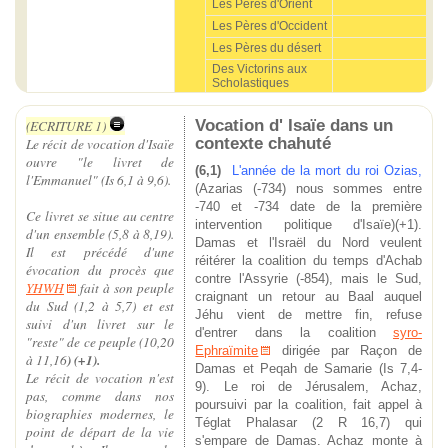
Les Pères d'Orient
Les Pères d'Occident
Les Pères du désert
Des Victorins aux
Scholastiques
Vocation d' Isaïe dans un
(ECRITURE 1)
contexte chahuté
Le récit de vocation d'Isaïe
ouvre "le livret de
(6,1)
L'année de la mort du roi Ozias,
l'Emmanuel" (Is 6,1 à 9,6).
(Azarias (-734)
nous sommes entre
-740 et -734 date de la première
Ce livret se situe au centre
intervention politique d'Isaïe)(+1).
d'un ensemble (5,8 à 8,19).
Damas et l'Israël du Nord veulent
Il est précédé d'une
réitérer la coalition du temps d'Achab
évocation du procès que
contre l'Assyrie (-854), mais le Sud,
YHWH
fait à son peuple
craignant un retour au Baal auquel
du Sud (1,2 à 5,7) et est
Jéhu vient de mettre fin, refuse
suivi d'un livret sur le
d'entrer dans la coalition
syro-
"reste" de ce peuple (10,20
Ephraïmite
dirigée par Raçon de
) (+1).
à 11,16
Damas et Peqah de Samarie (Is 7,4-
Le récit de vocation n'est
9). Le roi de Jérusalem, Achaz,
pas, comme dans nos
poursuivi par la coalition, fait appel à
biographies modernes, le
Téglat Phalasar (2 R 16,7) qui
point de départ de la vie
s'empare de Damas. Achaz monte à