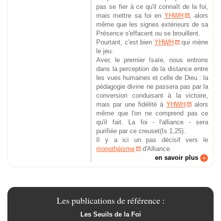
pas se fier à ce qu'il connaît de la foi,
mais mettre sa foi en
YHWH
, alors
même que les signes extérieurs de sa
Présence s'effacent ou se brouillent.
Pourtant, c'est bien
YHWH
qui mène
le jeu.
Avec le premier Isaïe, nous entrons
dans la perception de la distance entre
les vues humaines et celle de Dieu : la
pédagogie divine ne passera pas par la
conversion conduisant à la victoire,
mais par une fidélité à
YHWH
alors
même que l'on ne comprend pas ce
qu'il fait. La foi - l'alliance - sera
purifiée par ce creuset(Is 1,25).
Il y a ici un pas décisif vers le
monothéisme
d'Alliance.
en savoir plus
Les publications de référence :
Les Seuils de la Foi