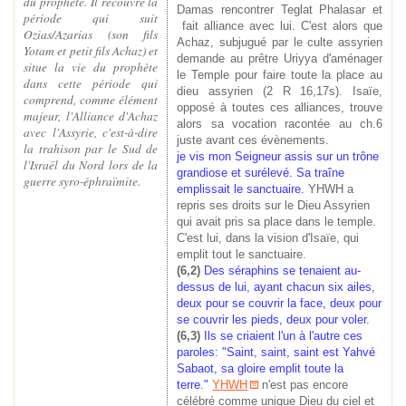
du prophète. Il recouvre la
Damas rencontrer Teglat Phalasar et
période qui suit
fait alliance avec lui. C'est alors que
Ozias/Azarias (son fils
Achaz, subjugué par le culte assyrien
Yotam et petit fils Achaz) et
demande au prêtre Uriyya d'aménager
situe la vie du prophète
le Temple pour faire toute la place au
dans cette période qui
dieu assyrien (2 R 16,17s). Isaïe,
comprend, comme élément
opposé à toutes ces alliances, trouve
majeur, l'Alliance d'Achaz
alors sa vocation racontée au ch.6
avec l'Assyrie, c'est-à-dire
juste avant ces évènements.
la trahison par le Sud de
je vis mon Seigneur assis sur un trône
l'Israël du Nord lors de la
grandiose et surélevé. Sa traîne
guerre syro-éphraïmite.
emplissait le sanctuaire.
YHWH a
repris ses droits sur le Dieu Assyrien
qui avait pris sa place dans le temple.
C'est lui, dans la vision d'Isaïe, qui
emplit tout le sanctuaire.
(6,2)
Des séraphins se tenaient au-
dessus de lui, ayant chacun six ailes,
deux pour se couvrir la face, deux pour
se couvrir les pieds, deux pour voler.
(6,3)
Ils se criaient l'un à l'autre ces
paroles: "Saint, saint, saint est Yahvé
Sabaot, sa gloire emplit toute la
terre."
YHWH
n'est pas encore
célébré comme unique Dieu du ciel et