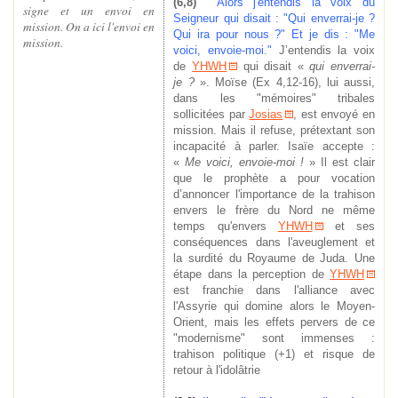
(6,8)
Alors j'entendis la voix du
signe et un envoi en
Seigneur qui disait : "Qui enverrai-je ?
mission. On a ici l'envoi en
Qui ira pour nous ?" Et je dis : "Me
mission.
voici, envoie-moi."
J’entendis la voix
de
YHWH
qui disait «
qui enverrai-
je ?
». Moïse
(Ex 4,12-16),
lui aussi,
dans les "mémoires" tribales
sollicitées par
Josias
, est envoyé en
mission. Mais il refuse
, prétextant son
incapacité à parler.
Isaïe
accepte :
«
Me voici, envoie-moi !
» Il est clair
que le prophète a pour vocation
d’annoncer l'importance de la trahison
envers le frère du Nord ne même
temps qu'envers
YHWH
et ses
conséquences dans l'aveuglement et
la surdité du Royaume de Juda. Une
étape dans la perception de
YHWH
est franchie dans l'alliance avec
l'Assyrie qui domine alors le Moyen-
Orient, mais les effets pervers de ce
"modernisme" sont immenses :
trahison politique (+1) et risque de
retour à l'idolâtrie