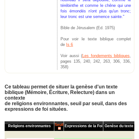
térébinthe et comme le chêne qui une
fois émondés n'ont plus qu'un tronc;
leur tronc est une semence sainte."
Bible de Jérusalem (Ed. 1975)
Pour voir le texte biblique complet
de
Is 6
Voir aussi (
Les fondements bibliques
,
pages 135, 240, 242, 263, 306, 336,
358)
Ce tableau permet de situer la genèse d'un texte
biblique (Mémoire, Écriture,
Relecture
) dans un
contexte
de religions environnantes,
seuil
par
seuil
, dans des
expressions de foi situées.
Seuil
Religions environnantes
Expressions de la Foi
Genèse du texte