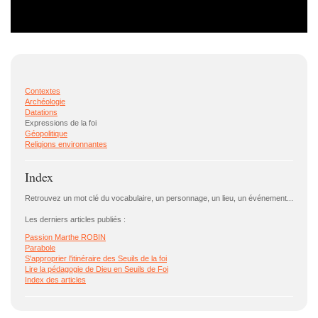
Contextes
Archéologie
Datations
Expressions de la foi
Géopolitique
Religions environnantes
Index
Retrouvez un mot clé du vocabulaire, un personnage, un lieu, un événement...
Les derniers articles publiés :
Passion Marthe ROBIN
Parabole
S'approprier l'itinéraire des Seuils de la foi
Lire la pédagogie de Dieu en Seuils de Foi
Index des articles