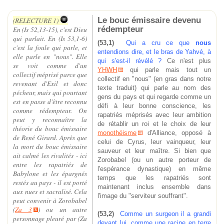
Le bouc émissaire devenu
(RELECTURE 1)
rédempteur
En (Is 52,13-15), c'est Dieu
qui parlait. En (Is 53,1-6)
(53,1)
Qui a cru ce que
nous
c'est la foule qui parle, et
entendions dire, et le bras de Yahvé, à
elle parle en "nous". Elle
qui s'est-il révélé ?
Ce n'est plus
se voit comme d'un
YHWH
qui parle mais tout un
collectif méprisé parce que
collectif en "nous" (en gras dans notre
revenant d'Exil et donc
texte traduit) qui parle au nom des
pécheur, mais qui pourtant
gens du pays
et qui regarde comme un
est en passe d'être reconnu
défi à leur bonne conscience, les
comme rédempteur. On
rapatriés méprisés avec leur ambition
peut y reconnaître la
de rétablir un roi et le choix de leur
théorie du bouc émissaire
monothéisme
d'Alliance, opposé à
de René Girard. Après que
celui de Cyrus, leur vainqueur, leur
la mort du bouc émissaire
sauveur et leur maître. Si bien que
ait calmé les rivalités - ici
Zorobabel (ou un autre porteur de
entre les rapatriés de
l'espérance dynastique) en même
Babylone et les épargnés
temps que les rapatriés sont
restés au pays - il est porté
maintenant inclus ensemble dans
aux nues et sacralisé. Cela
l'image du "serviteur souffrant".
peut convenir à Zorobabel
(
Za 3
) ou un autre
(53,2)
Comme un surgeon il a grandi
personnage pleuré par (Za
devant lui, comme une racine en terre