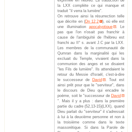
exprimée en hébreu. La traduction de
la LXX complète ce qui manque et
traduit "il verra la lumière".
On retrouve ainsi la résurrection telle
que décrite en (
Dn 12,2
), où elle est
une illumination
apocalyptique
. Le
pas que l'on n'osait pas franchir à
cause de l'ambiguïté de l'hébreu est
franchi au II° s. avant J.C par la LXX.
Les membres de la communauté de
Qumran dans la marginalité qui les
excluait du Temple, vivaient dans la
communion des anges et se disaient
"les Fils de lumière". Ils attendaient le
retour du Messie d'Israël, c'est-à-dire
le successeur de
David
. Tout est
ainsi prêt pour que le "serviteur", dans
le discours de Dieu qui encadre le
poème, soit le "successeur de
David
". Mais il y a plus : dans la première
partie du cadre (52,13-15)(LXX), quand
Dieu parlait du "serviteur" il s'adressait
à lui à la deuxième personne et non à
la troisième comme dans le texte
massorétique. Si dans la Parole de