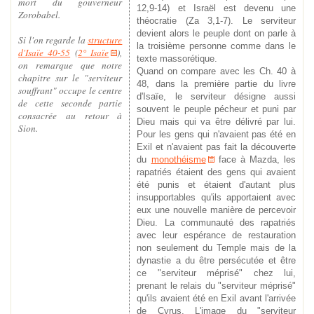
mort du gouverneur
12,9-14) et Israël est devenu une
Zorobabel.
théocratie (Za 3,1-7). Le serviteur
devient alors le peuple dont on parle à
Si l'on regarde la
structure
la troisième personne comme dans le
d'Isaïe 40-55
(
2° Isaïe
),
texte massorétique.
on remarque que notre
Quand on compare avec les Ch. 40 à
chapitre sur le "serviteur
48, dans la première partie du livre
souffrant" occupe le centre
d'Isaïe, le serviteur désigne aussi
de cette seconde partie
souvent le peuple pécheur et puni par
consacrée au retour à
Dieu mais qui va être délivré par lui.
Sion.
Pour les gens qui n'avaient pas été en
Exil et n'avaient pas fait la découverte
du
monothéisme
face à Mazda, les
rapatriés étaient des gens qui avaient
été punis et étaient d'autant plus
insupportables qu'ils apportaient avec
eux une nouvelle manière de percevoir
Dieu. La communauté des rapatriés
avec leur espérance de restauration
non seulement du Temple mais de la
dynastie a du être persécutée et être
ce "serviteur méprisé" chez lui,
prenant le relais du "serviteur méprisé"
qu'ils avaient été en Exil avant l'arrivée
de Cyrus. L'image du "serviteur