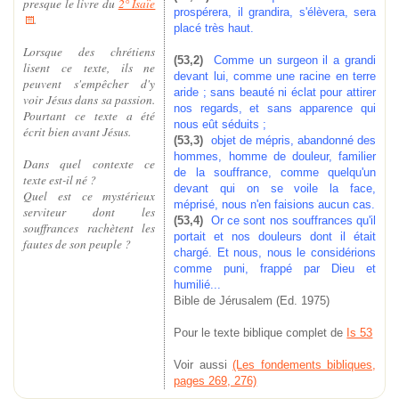
presque le livre du
2° Isaïe
prospérera, il grandira, s'élèvera, sera
.
placé très haut.
Lorsque des chrétiens
(53,2)
Comme un surgeon il a grandi
lisent ce texte, ils ne
devant lui, comme une racine en terre
peuvent s'empêcher d'y
aride ; sans beauté ni éclat pour attirer
voir Jésus dans sa passion.
nos regards, et sans apparence qui
Pourtant ce texte a été
nous eût séduits ;
écrit bien avant Jésus.
(53,3)
objet de mépris, abandonné des
hommes, homme de douleur, familier
Dans quel contexte ce
de la souffrance, comme quelqu'un
texte est-il né ?
devant qui on se voile la face,
Quel est ce mystérieux
méprisé, nous n'en faisions aucun cas.
serviteur dont les
(53,4)
Or ce sont nos souffrances qu'il
souffrances rachètent les
portait et nos douleurs dont il était
fautes de son peuple ?
chargé. Et nous, nous le considérions
comme puni, frappé par Dieu et
humilié...
Bible de Jérusalem (Ed. 1975)
Pour le texte biblique complet de
Is 53
Voir aussi
(Les fondements bibliques,
pages 269, 276)