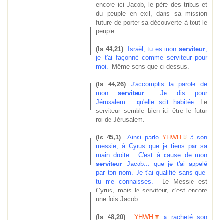
encore ici Jacob, le père des tribus et
du peuple en exil, dans sa mission
future de porter sa découverte à tout le
peuple.
(Is 44,21)
Israël, tu es mon
serviteur
,
je t'ai façonné comme serviteur pour
moi.
Même sens que ci-dessus.
(Is 44,26)
J'accomplis la parole de
mon
serviteur
... Je dis pour
Jérusalem : qu'elle soit habitée.
Le
serviteur semble bien ici être le futur
roi de Jérusalem.
(Is 45,1)
Ainsi parle
YHWH
à son
messie, à Cyrus que je tiens par sa
main droite... C'est à cause de mon
serviteur
Jacob... que je t'ai appelé
par ton nom. Je t'ai qualifié sans que
tu me connaisses.
Le Messie est
Cyrus, mais le serviteur, c'est encore
une fois Jacob.
(Is 48,20)
YHWH
a racheté son