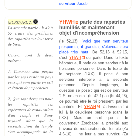
serviteur
Jacob.
YHWH
parle des rapatriés
(ECRITURE 2)
humiliés et maintenant
La seconde partie : Is 49 à
objet d'incompréhension
55 traite des problèmes
des rapatriés sur leur terre
(Is 52,13)
Voici que mon serviteur
de Sion.
prospérera, il grandira, s'élèvera, sera
placé très haut.
De 52,13 à 52,15,
Ceux-ci sont de deux
c'est
YHWH
qui parle. Dans le texte
ordres :
hébraïque, Il parle de son serviteur à la
troisième personne. Dans le texte de
1) Comment sont perçus
la septante (LXX), il parle à son
par les gens restés au pays
serviteur interpellé à la seconde
ceux qui sont partis en exil
personne. Depuis longtemps, la
et étaient donc pécheurs.
question se pose : qui est ce serviteur
? Si on en croit (Is 42,1) ou (Is 44,26),
2) Que sont devenues pour
ce pourrait être le roi pressenti par les
les rapatriés les
rapatriés. Et
YHWH
s'adresserait à
espérances de restauration
lui à la deuxième personne (dans la
d'un Temple et d'une
LXX). Mais on sait que si le
royauté, alors que la
gouverneur Zorobabel a présidé aux
reconstruction du temple
travaux de restauration du Temple (Za
s'est accompagnée de la
4,6-10), il ne leur a pas survécu (Za