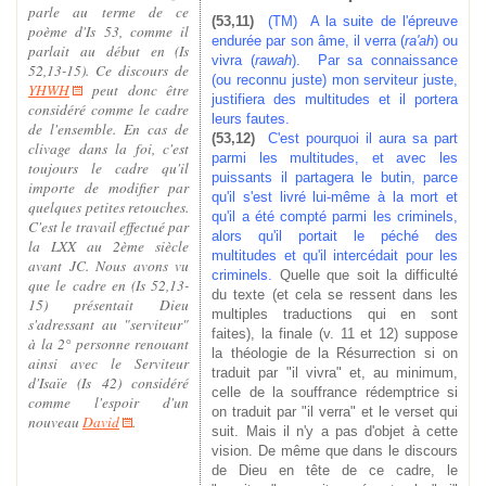
parle au terme de ce
(53,11)
(TM) A la suite de l'épreuve
poème d'Is 53, comme il
endurée par son âme, il verra (
ra'ah
) ou
parlait au début en (Is
vivra (
rawah
). Par sa connaissance
52,13-15). Ce discours de
(ou reconnu juste) mon serviteur juste,
YHWH
peut donc être
justifiera des multitudes et il portera
considéré comme le cadre
leurs fautes.
de l'ensemble. En cas de
(53,12)
C'est pourquoi il aura sa part
clivage dans la foi, c'est
parmi les multitudes, et avec les
toujours le cadre qu'il
puissants il partagera le butin, parce
importe de modifier par
qu'il s'est livré lui-même à la mort et
quelques petites retouches.
qu'il a été compté parmi les criminels,
C'est le travail effectué par
alors qu'il portait le péché des
la LXX au 2ème siècle
multitudes et qu'il intercédait pour les
avant JC. Nous avons vu
criminels.
Quelle que soit la difficulté
que le cadre en (Is 52,13-
du texte (et cela se ressent dans les
15) présentait Dieu
multiples traductions qui en sont
s'adressant au "serviteur"
faites), la finale (v. 11 et 12) suppose
à la 2° personne renouant
la théologie de la Résurrection si on
ainsi avec le Serviteur
traduit par "il vivra" et, au minimum,
d'Isaïe (Is 42) considéré
celle de la souffrance rédemptrice si
comme l'espoir d'un
on traduit par "il verra" et le verset qui
nouveau
David
.
suit. Mais il n'y a pas d'objet à cette
vision. De même que dans le discours
de Dieu en tête de ce cadre, le