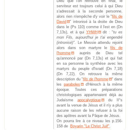
Dieu que l'on retrouve en final, le
serviteur est toujours celui à qui Dieu
s'adressait à la seconde personne,
alors rien n'empêche d'y voir le "
fils de
David
" intronisé à la droite de Dieu
dans le (Ps 110) comme il l'est en (Dn
7,13s), et à qui
YHWH
dit : "
tu es
mon Fils, aujourd'hui je t'ai engendré
(intronisé)"
. Le Messie attendu rejoint
alors dans son martyre le
fils de
l'homme
auprès de Dieu tel
qu'annoncé par (Dn 7,13s) et qui fait
en sa personne la synthèse avec les
martyrs du peuple d'Israël (Dn 7,18)
(Dn 7,22). On retrouve la même
description du "
fils de l'homme
" dans
les
paraboles
d'Hénoch à la même
époque. Toutes ces préparations
christologiques appartenaient déjà au
Judaïsme
apocalyptique
du II°s
avant la venue de Jésus et il n'y a plus
aucune raison de les refuser à la foi
des apôtres avant la Pâque de Jésus.
On pourra lire à ce niveau les p.156-
158 de
Boyarin "Le Christ Juif"
.