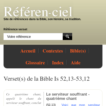
Site de références dans la Bible, son histoire, sa tradition.
Référence verset
Accueil
Contextes
Bible(s)
Glossaire
Index
Aide
Verset(s) de la Bible Is 52,13-53,12
Le serviteur souffrant -
Ce quatrième chant,
quatrième chant
appelé le chant du
serviteur souffrant, conclut
(52,13)
Voici que mon serviteur