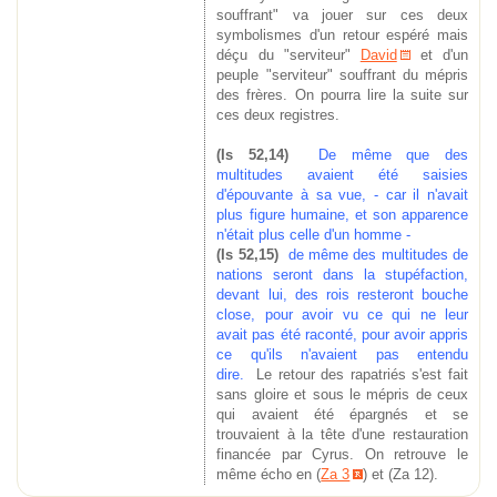
souffrant" va jouer sur ces deux
symbolismes d'un retour espéré mais
déçu du "serviteur"
David
et d'un
peuple "serviteur" souffrant du mépris
des frères. On pourra lire la suite sur
ces deux registres.
(Is 52,14)
De même que des
multitudes avaient été saisies
d'épouvante à sa vue, - car il n'avait
plus figure humaine, et son apparence
n'était plus celle d'un homme -
(Is 52,15)
de même des multitudes de
nations seront dans la stupéfaction,
devant lui, des rois resteront bouche
close, pour avoir vu ce qui ne leur
avait pas été raconté, pour avoir appris
ce qu'ils n'avaient pas entendu
dire.
Le retour des rapatriés s'est fait
sans gloire et sous le mépris de ceux
qui avaient été épargnés et se
trouvaient à la tête d'une restauration
financée par Cyrus. On retrouve le
même écho en (
Za 3
) et (Za 12).