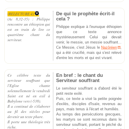
De qui le prophète écrit-il
(RELECTURE 4)
cela ?
(Ac 8,32-35) : Philippe
rencontre un éthiopien qui
Philippe explique à l'eunuque éthiopien
est en train de lire ce
que ce texte annonce
quatrième chant du
mystérieusement Celui qui devait
serviteur.
venir, le messie, un messie souffrant...
Ce Messie, c'est Jésus le
Nazôréen
,
qui a été crucifié, mais qui s'est relevé
d'entre les morts et qui est vivant.
En bref : le chant du
Ce célèbre texte du
Serviteur souffrant
serviteur souffrant que
l'Eglise chante
Le serviteur souffrant a d'abord été le
solennellement le vendredi
petit reste exilé.
Saint est né en exil à
Puis, ce texte a visé la petite poignée
Babylone vers (-538).
d'exilés, disciples d'Isaïe, revenus au
Il a continué de s'élaborer
pays, mais tenus à l'écart et humiliés.
au fil des siècles pour
Au temps des persécutions grecques,
devenir un texte phare.
les martyrs se sont reconnus dans le
Il porte une théologie très
serviteur souffrant, portant le péché du
riche.