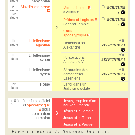
siècle
babylonien
- Ve
Mazdéïsme perse
ECRITURE
Monothéismes
siècle
d'Alliance
1
- IVe
siècle
ECRITURE
Prêtres et Légistes
-
Second Temple
2
2
Courant
apocalyptique
- IIIe
L'Hellénisme
Hellénisation -
siècle
RELECTURE 1
égyptien
Alexandre
- IIe
L'Hellénisme
Persécutions -
siècle
RELECTURE 2
syrien
Antiochus IV
L'Hellénisme
Séparation des
RELECTURE 3
syrien
Asmonéens -
Esséniens
- Ier
Rome
La foi dans un
siècle
Judaïsme éclaté
de 0 à
Judaïsme officiel
Jésus, irruption d'un
33
et
apocalyptique
nouveau monde
sous
Jésus et le Temple
3
domination
romaine
Jésus et la Torah
Jésus et la Pâque
Premiers écrits du Nouveau Testament