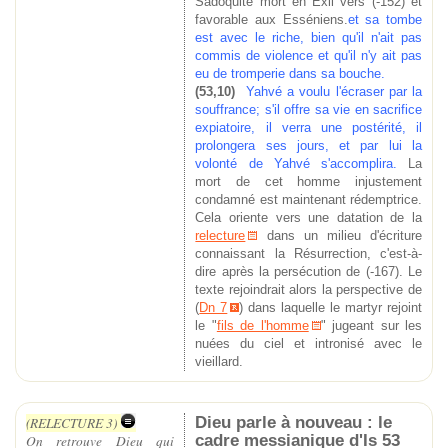
Sadoquite mort en Exil vers (-152) et
favorable aux Esséniens.
et sa tombe
est avec le riche, bien qu'il n'ait pas
commis de violence et qu'il n'y ait pas
eu de tromperie dans sa bouche.
(53,10)
Yahvé a voulu l'écraser par la
souffrance; s'il offre sa vie en sacrifice
expiatoire, il verra une postérité, il
prolongera ses jours, et par lui la
volonté de Yahvé s'accomplira.
La
mort de cet homme injustement
condamné est maintenant rédemptrice.
Cela oriente vers une datation de la
relecture
dans un milieu d'écriture
connaissant la Résurrection, c'est-à-
dire après la persécution de (-167). Le
texte rejoindrait alors la perspective de
(
Dn 7
) dans laquelle le martyr rejoint
le "
fils de l'homme
" jugeant sur les
nuées du ciel et intronisé avec le
vieillard.
Dieu parle à nouveau : le
(RELECTURE 3)
cadre messianique d'Is 53
On retrouve Dieu qui