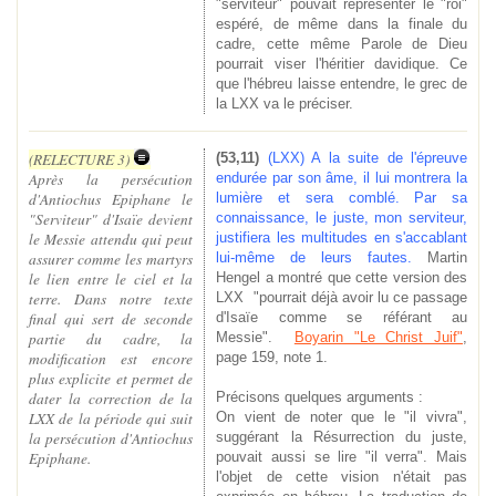
"serviteur" pouvait représenter le "roi"
espéré, de même dans la finale du
cadre, cette même Parole de Dieu
pourrait viser l'héritier davidique. Ce
que l'hébreu laisse entendre, le grec de
la LXX va le préciser.
(RELECTURE 3)
(53,11)
(LXX) A la suite de l'épreuve
Après la persécution
endurée par son âme, il lui montrera la
d'Antiochus Epiphane le
lumière et sera comblé. Par sa
"Serviteur" d'Isaïe devient
connaissance, le juste, mon serviteur,
le Messie attendu qui peut
justifiera les multitudes en s'accablant
assurer comme les martyrs
lui-même de leurs fautes.
Martin
le lien entre le ciel et la
Hengel a montré que cette version des
terre. Dans notre texte
LXX "pourrait déjà avoir lu ce passage
final qui sert de seconde
d'Isaïe comme se référant au
partie du cadre, la
Messie".
Boyarin "Le Christ Juif"
,
modification est encore
page 159, note 1.
plus explicite et permet de
dater la correction de la
Précisons quelques arguments :
LXX de la période qui suit
On vient de noter que le "il vivra",
la persécution d'Antiochus
suggérant la Résurrection du juste,
Epiphane.
pouvait aussi se lire "il verra". Mais
l'objet de cette vision n'était pas