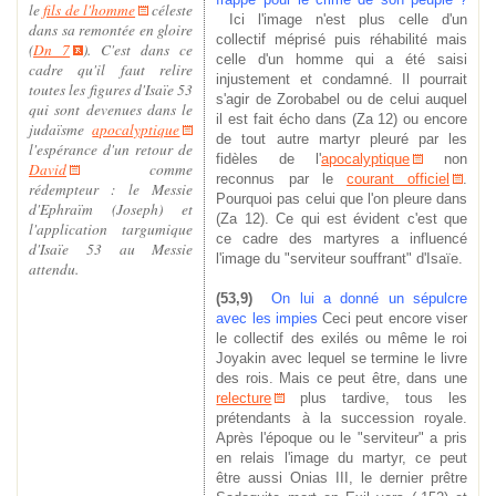
le
fils de l'homme
céleste
Ici l'image n'est plus celle d'un
dans sa remontée en gloire
collectif méprisé puis réhabilité mais
(
Dn 7
). C'est dans ce
celle d'un homme qui a été saisi
cadre qu'il faut relire
injustement et condamné. Il pourrait
toutes les figures d'Isaïe 53
s'agir de Zorobabel ou de celui auquel
qui sont devenues dans le
il est fait écho dans (Za 12) ou encore
judaïsme
apocalyptique
de tout autre martyr pleuré par les
l'espérance d'un retour de
fidèles de l'
apocalyptique
non
David
comme
reconnus par le
courant officiel
.
rédempteur : le Messie
Pourquoi pas celui que l'on pleure dans
d'Ephraïm (Joseph) et
(Za 12). Ce qui est évident c'est que
l'application targumique
ce cadre des martyres a influencé
d'Isaïe 53 au Messie
l'image du "serviteur souffrant" d'Isaïe.
attendu.
(53,9)
On lui a donné un sépulcre
avec les impies
Ceci peut encore viser
le collectif des exilés ou même le roi
Joyakin avec lequel se termine le livre
des rois. Mais ce peut être, dans une
relecture
plus tardive, tous les
prétendants à la succession royale.
Après l'époque ou le "serviteur" a pris
en relais l'image du martyr, ce peut
être aussi Onias III, le dernier prêtre