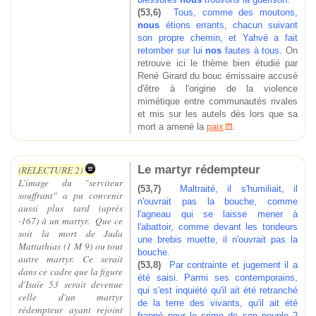
(53,6)
Tous, comme des moutons,
nous
étions errants, chacun suivant
son propre chemin, et Yahvé a fait
retomber sur lui
nos
fautes à tous.
On
retrouve ici le thème bien étudié par
René Girard du bouc émissaire accusé
d'être à l'origine de la violence
mimétique entre communautés rivales
et mis sur les autels dès lors que sa
mort a amené la
paix
.
Le martyr rédempteur
(RELECTURE 2)
L'image du "serviteur
(53,7)
Maltraité, il s'humiliait, il
souffrant" a pu convenir
n'ouvrait pas la bouche, comme
aussi plus tard (après
l'agneau qui se laisse mener à
-167) à un martyr. Que ce
l'abattoir, comme devant les tondeurs
soit la mort de Juda
une brebis muette, il n'ouvrait pas la
Mattathias (1 M 9) ou tout
bouche.
autre martyr. Ce serait
(53,8)
Par contrainte et jugement il a
dans ce cadre que la figure
été saisi. Parmi ses contemporains,
d'Isaïe 53 serait devenue
qui s'est inquiété qu'il ait été retranché
celle d'un martyr
de la terre des vivants, qu'il ait été
rédempteur ayant rejoint
frappé pour le crime de son peuple ?