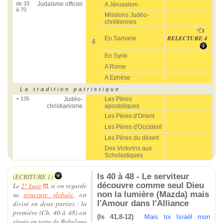
de 33
Judaïsme officiel
A Jérusalem
à 70
Missions Judéo-
chrétiennes
RELECTURE 4
En Samarie
4
En Syrie
A Rome
A Ephèse
La tradition patristique
+ 135
Judéo-
Les Pères
christianisme
apostoliques
Les Pères d'Orient
Les Pères d'Occident
Les Pères du désert
Des Victorins aux
Scholastiques
Is 40 à 48 - Le serviteur
(ECRITURE 1)
découvre comme seul Dieu
Le
2° Isaïe
, si on regarde
non la lumière (Mazda) mais
sa
structure globale
, est
l'Amour dans l'Alliance
divisé en deux parties : la
première (Ch. 40 à 48) est
(Is 41,8-12)
Mais toi Israël mon
située en terre de Babylone