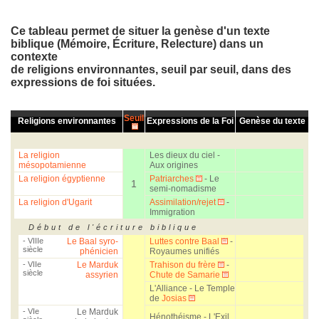
Ce tableau permet de situer la genèse d'un texte
biblique (Mémoire, Écriture,
Relecture
) dans un
contexte
de religions environnantes,
seuil
par
seuil
, dans des
expressions de foi situées.
Seuil
Religions environnantes
Expressions de la Foi
Genèse du texte
La religion
Les dieux du ciel -
mésopotamienne
Aux origines
La religion égyptienne
Patriarches
- Le
1
semi-nomadisme
La religion d'Ugarit
Assimilation/rejet
-
Immigration
Début de l'écriture biblique
- VIIIe
Le Baal syro-
Luttes contre Baal
-
siècle
phénicien
Royaumes unifiés
- VIIe
Le Marduk
Trahison du frère
-
siècle
assyrien
Chute de Samarie
L'Alliance - Le Temple
de
Josias
- VIe
Le Marduk
Hénothéisme - L'Exil