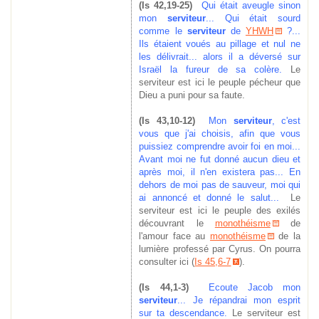
(Is 42,19-25)
Qui était aveugle sinon
mon
serviteur
... Qui était sourd
comme le
serviteur
de
YHWH
?...
Ils étaient voués au pillage et nul ne
les délivrait... alors il a déversé sur
Israël la fureur de sa colère.
Le
serviteur est ici le peuple pécheur que
Dieu a puni pour sa faute.
(Is 43,10-12)
Mon
serviteur
, c'est
vous que j'ai choisis, afin que vous
puissiez comprendre avoir foi en moi...
Avant moi ne fut donné aucun dieu et
après moi, il n'en existera pas... En
dehors de moi pas de sauveur, moi qui
ai annoncé et donné le salut...
Le
serviteur est ici le peuple des exilés
découvrant le
monothéisme
de
l'amour face au
monothéisme
de la
lumière professé par Cyrus. On pourra
consulter ici (
Is 45,6-7
).
(Is 44,1-3)
Ecoute Jacob mon
serviteur
... Je répandrai mon esprit
sur ta descendance.
Le serviteur est