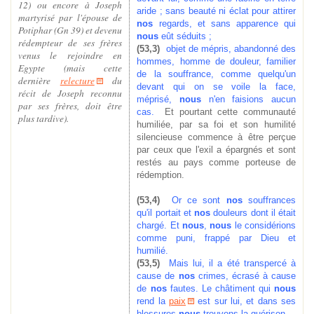
12) ou encore à Joseph
aride ; sans beauté ni éclat pour attirer
martyrisé par l'épouse de
nos
regards, et sans apparence qui
Potiphar (Gn 39) et devenu
nous
eût séduits ;
rédempteur de ses frères
(53,3)
objet de mépris, abandonné des
venus le rejoindre en
hommes, homme de douleur, familier
Egypte (mais cette
de la souffrance, comme quelqu'un
dernière
relecture
du
devant qui on se voile la face,
récit de Joseph reconnu
méprisé,
nous
n'en faisions aucun
par ses frères, doit être
cas.
Et pourtant cette communauté
plus tardive).
humiliée, par sa foi et son humilité
silencieuse commence à être perçue
par ceux que l'exil a épargnés et sont
restés au pays comme porteuse de
rédemption.
(53,4)
Or ce sont
nos
souffrances
qu'il portait et
nos
douleurs dont il était
chargé. Et
nous
,
nous
le considérions
comme puni, frappé par Dieu et
humilié.
(53,5)
Mais lui, il a été transpercé à
cause de
nos
crimes, écrasé à cause
de
nos
fautes. Le châtiment qui
nous
rend la
paix
est sur lui, et dans ses
blessures
nous
trouvons la guérison.