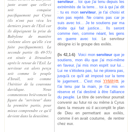
serviteur
... toi que j'ai tenu depuis les
juste avant que celle-ci
extrémités de la terre... toi à qui j'ai dit
soit conquise
: tu es mon
serviteur
, je t'ai choisi et
pacifiquement par Cyrus
non pas rejeté. Ne crains pas car je
(ils n'ont pas vécu les
suis avec toi.
.. Je te soutiens par ma
derniers jours de l'Exil car
droite qui fait justice... Ils seront
ils dépeignent la prise de
comme rien, comme néant, les gens
Babylone de manière
en guerre avec toi.
Le serviteur
violente alors qu'elle s'est
désigne ici le groupe des exilés.
faite pacifiquement). La
seconde partie (Is 49-55)
(Is 42,1-6)
Voici mon
serviteur
que je
est située à Jérusalem
soutiens, mon élu que j'ai moi-même
après le retour de l'Exil. Le
en faveur, j'ai mis mon esprit sur lui...
serviteur est alors perçu
Lui ne s'étiolera pas, lui ne ploiera pas,
soit comme le peuple
jusqu'à ce qu'il ait imposé sur la terre
d'Israël, soit comme
le jugement... C'est moi
YHWH
, je
l'héritier de la couronne
t'ai tenu par la main, je t'ai mis en
davidique. Nous
réserve et t'ai destiné à être l'alliance
commentons brièvement la
du peuple.
Le titre de serviteur pourrait
figure du "serviteur" dans
convenir au futur roi ou même à Cyrus
la première partie, pour
dans la mesure où il accomplit le plan
mieux comprendre ce qu'il
de Dieu en permettant
aux exilés,
devient dans la deuxième.
comme il en avait coutume, de rentrer
chez eux.