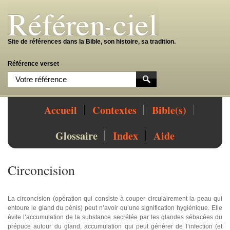
Site de références dans la Bible, son histoire, sa tradition.
Référence verset
Accueil
Contextes
Bible(s)
Glossaire
Index
Aide
Circoncision
La circoncision (opération qui consiste à couper circulairement la peau qui
entoure le gland du pénis) peut n’avoir qu’une signification hygiénique. Elle
évite l’accumulation de la substance secrétée par les glandes sébacées du
prépuce autour du gland, accumulation qui peut générer de l’infection (et