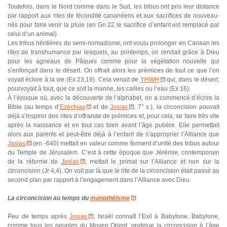
Toutefois, dans le Nord comme dans le Sud, les tribus ont pris leur distance
par rapport aux rites de fécondité cananéens et aux sacrifices de nouveau-
nés pour faire venir la pluie (en Gn 22 le sacrifice d’enfant est remplacé par
celui d’un animal).
Les tribus héritières du semi-nomadisme, ont voulu prolonger en Canaan les
rites de transhumance par lesquels, au printemps, on rendait grâce à Dieu
pour les agneaux de Pâques comme pour la végétation nouvelle qui
s’enfonçait dans le désert. On offrait alors les prémices de tout ce que l’on
voyait éclore à la vie (Ex 23,19). Cela venait de
YHWH
qui, dans le désert,
pourvoyait à tout, que ce soit la manne, les cailles ou l’eau (Ex 16).
À l’époque où, avec la découverte de l’alphabet, on a commencé d’écrire la
Bible (au temps d’
Ezéchias
et de
Josias
, 7° s.), la circoncision pouvait
déjà s’inspirer des rites d’offrande de prémices et, pour cela, se faire très vite
après la naissance et en tout cas bien avant l’âge pubère. Elle permettait
alors aux parents et peut-être déjà à l’enfant de s’approprier l’Alliance que
Josias
(en -640) mettait en valeur comme ferment d’unité des tribus autour
du Temple de Jérusalem. C’est à cette époque que Jérémie, contemporain
de la réforme de
Josias
, mettait le primat sur l’Alliance et non sur la
circoncision (Jr 4,4). On voit par là que le rite de la circoncision était passé au
second plan par rapport à l’engagement dans l’Alliance avec Dieu.
La circoncision au temps du
monothéisme
Peu de temps après
Josias
, Israël connaît l’Exil à Babylone. Babylone,
comme tous les peuples du Moyen Orient, pratique la circoncision à l’âge