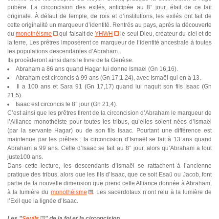
pubère. La circoncision des exilés, anticipée au 8° jour, était de ce fait
originale. À défaut de temple, de rois et d’institutions, les exilés ont fait de
cette originalité un marqueur d’identité. Rentrés au pays, après la découverte
du
monothéisme
qui faisait de
YHWH
le seul Dieu, créateur du ciel et de
la terre, Les prêtres imposèrent ce marqueur de l’identité ancestrale à toutes
les populations descendantes d’Abraham.
Ils procèderont ainsi dans le livre de la Genèse.
Abraham a 86 ans quand Hagar lui donne Ismaël (Gn 16,16).
Abraham est circoncis à 99 ans (Gn 17,1.24), avec Ismaël qui en a 13.
Il a 100 ans et Sara 91 (Gn 17,17) quand lui naquit son fils Isaac (Gn
21,5).
Isaac est circoncis le 8° jour (Gn 21,4).
C’est ainsi que les prêtres firent de la circoncision d’Abraham le marqueur de
l’Alliance monothéiste pour toutes les tribus, qu’elles soient nées d’Ismaël
(par la servante Hagar) ou de son fils Isaac. Pourtant une différence est
maintenue par les prêtres : la circoncision d’Ismaël se fait à 13 ans quand
Abraham a 99 ans. Celle d’Isaac se fait au 8° jour, alors qu’Abraham a tout
juste100 ans.
Dans cette lecture, les descendants d’Ismaël se rattachent à l’ancienne
pratique des tribus, alors que les fils d’Isaac, que ce soit Esaü ou Jacob, font
partie de la nouvelle dimension que prend cette Alliance donnée à Abraham,
à la lumière du
monothéisme
. Les sacerdotaux n’ont relu à la lumière de
l’Exil que la lignée d’Isaac.
Les "
Seuils
" de la foi et la circoncision