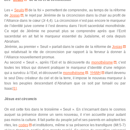
Les «
Seuils
de la foi » permettent de comprendre, au temps de la réforme
de
Josias
, le rejet par Jérémie de la circoncision dans la chair au profit de
l’Alliance dans le cœur (Jr 4,4). La circoncision n’est pas encore le marqueur
de l’identité juive comme il l’est devenu dans l’écrit sacerdotal monothéiste.
Ce rejet de Jérémie ne pourrait plus se comprendre après que l’Ecrit
sacerdotal en ait fait le marqueur essentiel du Judaïsme, et cela depuis
Abraham.
Jérémie, au premier « Seuil » parlait dans le cadre de la réforme de
Josias
qui relativisait le rite de circoncision par rapport à la ferveur à donner à
l’Alliance nouvellement promue.
Au second « Seuil », après l’Exil et la découverte du
monothéisme
, c’est
toutes les tribus qui doivent pratiquer le marqueur d’identité d’une religion
qui a survécu à l’Exil, et découvert le
monothéisme
.
YHWH
étant devenu
le seul Dieu créateur du ciel et de la terre, il impose le nouveau marqueur à
tous les peuples descendant d’Abraham que ce soit par Ismaël ou par
Isaac
[1]
.
Jésus est circoncis
On est cette fois dans le troisième « Seuil ». En s’incarnant dans le cosmos
auquel sa présence donne un sens nouveau, il n’en accueille pour autant
pas moins la culture. Il fait partie du peuple juif et ses parents en adoptent les
rites, les
codes
et institutions, même si sa présence les transfigure (Mt 5-7)