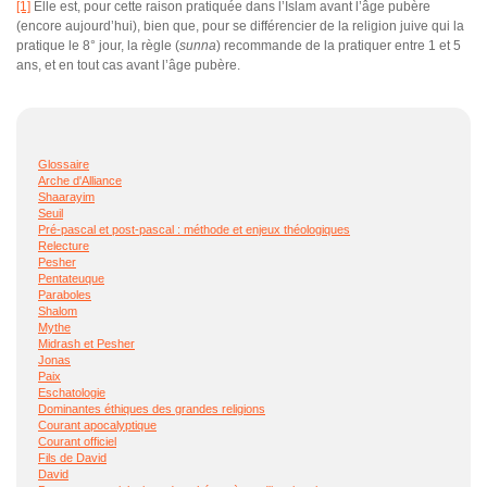
[1]
Elle est, pour cette raison pratiquée dans l’Islam avant l’âge pubère
(encore aujourd’hui), bien que, pour se différencier de la religion juive qui la
pratique le 8° jour, la règle (
sunna
) recommande de la pratiquer entre 1 et 5
ans, et en tout cas avant l’âge pubère.
Glossaire
Arche d'Alliance
Shaarayim
Seuil
Pré-pascal et post-pascal : méthode et enjeux théologiques
Relecture
Pesher
Pentateuque
Paraboles
Shalom
Mythe
Midrash et Pesher
Jonas
Paix
Eschatologie
Dominantes éthiques des grandes religions
Courant apocalyptique
Courant officiel
Fils de David
David