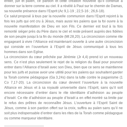
entier, juif et païen, ce pardon et cette création nouvelle qu’il continue à
donner sur la terre comme au ciel. Il a révélé à Paul sur le chemin de Damas,
sa nouvelle présence dans l’Esprit (Ac 9,1-19 ; 22,5-16 ; 26,6-18).
Ce salut proposé à tous par la nouvelle communion dans l’Esprit rejoint à la
fois les juifs qui ont cru à Jésus, mais aussi les païens que la foi ouvre à la
nouvelle manifestation de Dieu en son Fils. Ce dernier est tout à la fois
remonté siéger près du Père dans le ciel et reste présent auprès des fidèles
de son peuple jusqu’à la fin du monde (Mt 28,20). La circoncision comme rite
engageant à vivre l’Alliance est maintenant ouverte à une autre circoncision
qui consiste en l’ouverture à l’Esprit de Jésus communiqué à tous les
hommes dans son Eglise.
La circoncision du cœur prêchée par Jérémie (Jr 4,4) prend ici un nouveau
sens. Ce n’est plus seulement le rejet de la religion du Baal pour pourvoir
entrer dans l’Alliance d’Israël avec son Dieu, bien que ce sens se maintienne
pour les juifs et puisse avoir une utilité pour les païens qui souhaitent garder
la Torah comme pédagogue (Ga 3,24s) dans la lutte contre le paganisme (1
Co 7,17-20). La circoncision du cœur devient l’ouverture à la nouvelle
Alliance en Jésus et à sa royauté universelle dans l’Esprit, sans qu’il soit
encore nécessaire d’entrer dans le rite identitaire d’adhésion au peuple
d’Israël. Ce rite d’adhésion au peuple d’Israël a en effet montré sa limite par
le refus des prêtres de reconnaître Jésus. L’ouverture à l’Esprit Saint de
Jésus, comme à son pardon offert sur la croix, suffira au païen sans qu’il ne
soit plus indispensable d’entrer dans les rites de la Torah comme pédagogue
ou comme marqueur identitaire.