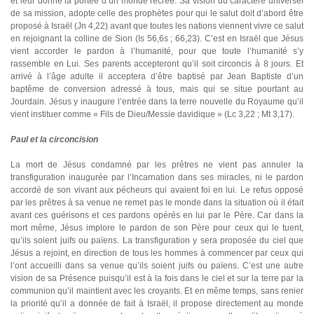
et leur donne la portée d’un monde recréé. Sa vision du caractère universel
de sa mission, adopte celle des prophètes pour qui le salut doit d’abord être
proposé à Israël (Jn 4,22) avant que toutes les nations viennent vivre ce salut
en rejoignant la colline de Sion (Is 56,6s ; 66,23). C’est en Israël que Jésus
vient accorder le pardon à l’humanité, pour que toute l’humanité s’y
rassemble en Lui. Ses parents accepteront qu’il soit circoncis à 8 jours. Et
arrivé à l’âge adulte il acceptera d’être baptisé par Jean Baptiste d’un
baptême de conversion adressé à tous, mais qui se situe pourtant au
Jourdain. Jésus y inaugure l’entrée dans la terre nouvelle du Royaume qu’il
vient instituer comme « Fils de Dieu/Messie davidique » (Lc 3,22 ; Mt 3,17).
Paul et la circoncision
La mort de Jésus condamné par les prêtres ne vient pas annuler la
transfiguration inaugurée par l’Incarnation dans ses miracles, ni le pardon
accordé de son vivant aux pécheurs qui avaient foi en lui. Le refus opposé
par les prêtres à sa venue ne remet pas le monde dans la situation où il était
avant ces guérisons et ces pardons opérés en lui par le Père. Car dans la
mort même, Jésus implore le pardon de son Père pour ceux qui le tuent,
qu’ils soient juifs ou païens. La transfiguration y sera proposée du ciel que
Jésus a rejoint, en direction de tous les hommes à commencer par ceux qui
l’ont accueilli dans sa venue qu’ils soient juifs ou païens. C’est une autre
vision de sa Présence puisqu’il est à la fois dans le ciel et sur la terre par la
communion qu’il maintient avec les croyants. Et en même temps, sans renier
la priorité qu’il a donnée de fait à Israël, il propose directement au monde