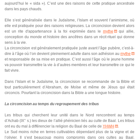
aujourd’hui le « sida »). C’est une des raisons de cette pratique ancestrale
dans les pays chauds.
Elle s’est généralisée dans le Judaïsme, l’Islam et souvent l’animisme, où
elle est pratiquée pour des raisons religieuses. La circoncision devient alors
est un rite d'appartenance à la foi exprimée dans le
mythe
qui allie,
conception du monde et histoire des ancêtres dans un récit rituel qui donne
sens à la vie.
La circoncision est généralement pratiquée juste avant l’âge pubère, c’est-à-
dire à l’âge où l’on devient pleinement adulte dans son adhésion au
mythe
et responsable de sa mise en pratique. C’est aussi l’âge où le jeune homme
va pouvoir transmettre la vie à d’autres membres et leur transmettre ce qui le
fait vivre.
Dans l’Islam et le Judaïsme, la circoncision se recommande de la Bible et
tout particulièrement d’Abraham, de Moïse et même de Jésus qui était
circoncis. Pourtant la circoncision dans la Bible a une longue histoire.
La circoncision au temps du regroupement des tribus
Les tribus qui cherchent leur unité dans le Nord rencontrent au temps
d’Achab (IX° s.) les dieux de l’allié phénicien liés au culte de Baal. Les tribus
ont eu du mal à différencier la religion du Baal de celle de
YHWH
.
Le Sud moins riche en terres cultivables dépendant plus de la vigne et de
l’olivier. Il s’est beaucoup moins compromis dans ces cultes au Baal.