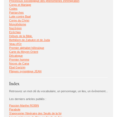
Processus sociologique des phénomènes d'immigration
Corps et Mariage
Codes
Patriarches
Lutte contre Baal
Corps du Christ
Monothéisme
Nazôréen
Ezéchias
Débuts de la Bible.
Bethléem de Zabulon et de Juda
Veau d'Or
Premier alphabet hébraïque
Carte du Moyen Orient
Décalogue
Premier homme
Noces de Cana
Ebal Garizim
Pâques synoptique JEAN
Index
Retrouvez un mot clé du vocabulaire, un personnage, un lieu, un événement...
Les derniers articles publiés :
Passion Marthe ROBIN
Parabole
S'approprier l'itinéraire des Seuils de la foi