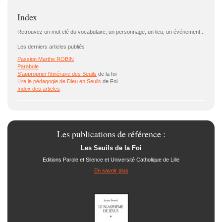
Index
Retrouvez un mot clé du vocabulaire, un personnage, un lieu, un événement...
Les derniers articles publiés :
Passion Marthe ROBIN
Parabole
S'approprier l'itinéraire des
Seuils
de la foi
Lire la pédagogie de Dieu en
Seuils
de Foi
Index des articles
Les publications de référence :
Les Seuils de la Foi
Editions Parole et Silence et Université Catholique de Lille
En savoir plus