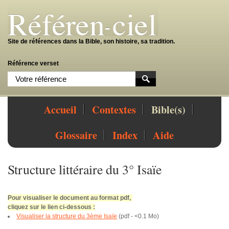
Site de références dans la Bible, son histoire, sa tradition.
Référence verset
Accueil
Contextes
Bible(s)
Glossaire
Index
Aide
Structure littéraire du
3° Isaïe
Pour visualiser le document au format pdf,
cliquez sur le lien ci-dessous :
Visualiser la structure du 3ème Isaïe
(
pdf
-
<0.1 Mo
)