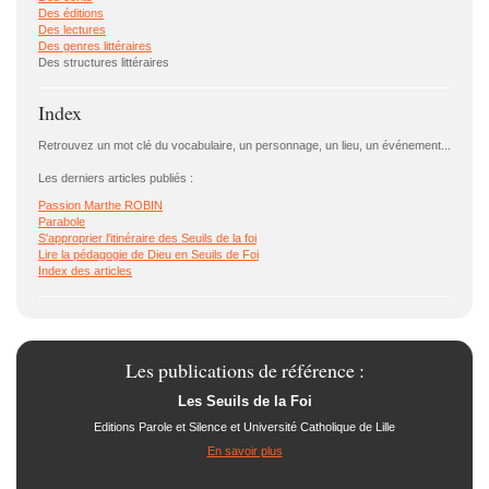
Des éditions
Des lectures
Des genres littéraires
Des structures littéraires
Index
Retrouvez un mot clé du vocabulaire, un personnage, un lieu, un événement...
Les derniers articles publiés :
Passion Marthe ROBIN
Parabole
S'approprier l'itinéraire des Seuils de la foi
Lire la pédagogie de Dieu en Seuils de Foi
Index des articles
Les publications de référence :
Les Seuils de la Foi
Editions Parole et Silence et Université Catholique de Lille
En savoir plus