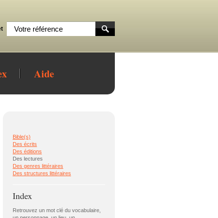
t
ex
Aide
Bible(s)
Des écrits
Des éditions
Des lectures
Des genres littéraires
Des structures littéraires
Index
Retrouvez un mot clé du vocabulaire,
un personnage, un lieu, un