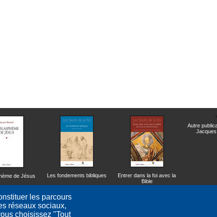
Autre public
Jacques
Les fondements bibliques
Entrer dans la foi avec la
phème de Jésus
Bible
nstituer les parcours
les réseaux sociaux,
ous choisissez "Tout