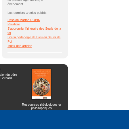
événement...
Les derniers articles publiés :
Passion Marthe ROBIN
Parabole
S'approprier l'itinéraire des Seuils de la
foi
Lire la pédagogie de Dieu en Seuils de
Foi
Index des articles
ation du père
 Bernard
Ressources théologiques et
philosophiques
Retour
page Accueil