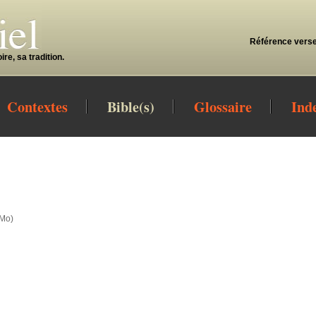
Référence verse
re, sa tradition.
Contextes
Bible(s)
Glossaire
Ind
 Mo
)