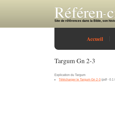
Site de références dans la Bible, son histoi
Accueil
Targum Gn 2-3
Explication du Targum
Télécharger le Targum Gn 2-3
(
pdf
-
0.1