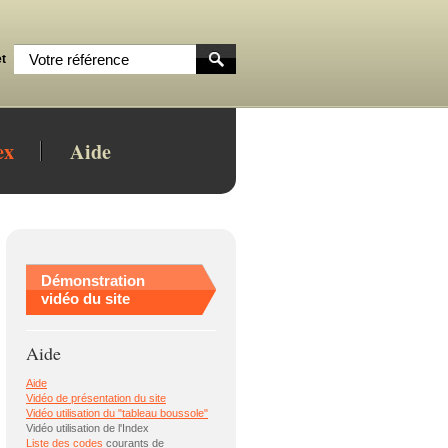
t
ex
Aide
Démonstration
vidéo du site
Aide
Aide
Vidéo de présentation du site
Vidéo utilisation du "tableau boussole"
Vidéo utilisation de l'Index
Liste des
codes
courants de