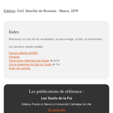
Edition
: Cerf, Desclée de Brouwer - Mame, 1979
Index
Retrouvez un mot clé du vocabulaire, un personnage, un lieu, un événement...
Les derniers articles publiés :
Passion Marthe ROBIN
Parabole
S'approprier l'itinéraire des
Seuils
de la foi
Lire la pédagogie de Dieu en
Seuils
de Foi
Index des articles
Les publications de référence :
Les Seuils de la Foi
Editions Parole et Silence et Université Catholique de Lille
En savoir plus