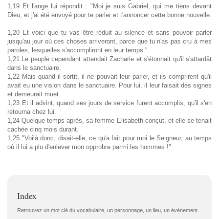
1,19 Et l'ange lui répondit : "Moi je suis Gabriel, qui me tiens devant
Dieu, et j'ai été envoyé pour te parler et t'annoncer cette bonne nouvelle.
1,20 Et voici que tu vas être réduit au silence et sans pouvoir parler
jusqu'au jour où ces choses arriveront, parce que tu n'as pas cru à mes
paroles, lesquelles s'accompliront en leur temps."
1,21 Le peuple cependant attendait Zacharie et s'étonnait qu'il s'attardât
dans le sanctuaire.
1,22 Mais quand il sortit, il ne pouvait leur parler, et ils comprirent qu'il
avait eu une vision dans le sanctuaire. Pour lui, il leur faisait des signes
et demeurait muet.
1,23 Et il advint, quand ses jours de service furent accomplis, qu'il s'en
retourna chez lui.
1,24 Quelque temps après, sa femme Elisabeth conçut, et elle se tenait
cachée cinq mois durant.
1,25 "Voilà donc, disait-elle, ce qu'a fait pour moi le Seigneur, au temps
où il lui a plu d'enlever mon opprobre parmi les hommes !"
Index
Retrouvez un mot clé du vocabulaire, un personnage, un lieu, un événement...