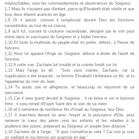
irréprochables, tous les commandements et observances du Seigneur.
1,7 Mais ils n'avaient pas
d'enfant
, parce qu'Elisabeth était stérile et que
tous deux étaient avancés en âge.
1,8 Or il advint, comme il remplissait devant Dieu les fonctions
sacerdotales au tour de sa classe,
1,9 qu'il fut, suivant la coutume sacerdotale, désigné par le sort pour
entrer dans le sanctuaire du Seigneur et y brûler l'encens.
1,10 Et toute la multitude du peuple était en prière, dehors, à l'heure de
l'encens.
1,11 Alors lui apparut l'Ange du Seigneur, debout à droite de l'autel de
l'encens.
1,12 A cette vue, Zacharie fut troublé et la crainte fondit sur lui.
1,13 Mais l'ange lui dit : "Sois sans crainte, Zacharie, car ta
supplication a été exaucée ; ta femme Elisabeth t'enfantera un fils, et tu
l'appelleras du nom de Jean.
1,14 Tu auras joie et allégresse, et beaucoup se réjouiront de sa
naissance.
1,15 Car il sera grand devant le Seigneur ; il ne boira ni vin ni boisson
forte ; il sera rempli d'Esprit Saint dès le sein de sa mère
1,16 et il ramènera de nombreux fils d'Israël au Seigneur, leur Dieu.
1,17 Il marchera devant lui avec l'esprit et la puissance d'Elie, pour
ramener le cœur des pères vers les enfants et les rebelles à la
prudence des justes, préparant au Seigneur un peuple bien disposé."
1,18 Zacharie dit à l'ange : "A quoi connaîtrai-je cela ? Car moi je suis
un vieillard et ma femme est avancée en âge."