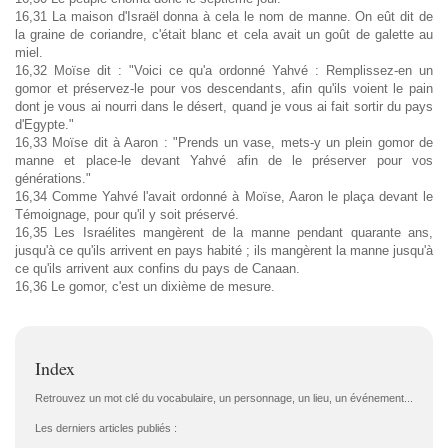
16,31 La maison d'Israël donna à cela le nom de manne. On eût dit de
la graine de coriandre, c'était blanc et cela avait un goût de galette au
miel.
16,32 Moïse dit : "Voici ce qu'a ordonné Yahvé : Remplissez-en un
gomor et préservez-le pour vos descendants, afin qu'ils voient le pain
dont je vous ai nourri dans le désert, quand je vous ai fait sortir du pays
d'Egypte."
16,33 Moïse dit à Aaron : "Prends un vase, mets-y un plein gomor de
manne et place-le devant Yahvé afin de le préserver pour vos
générations."
16,34 Comme Yahvé l'avait ordonné à Moïse, Aaron le plaça devant le
Témoignage, pour qu'il y soit préservé.
16,35 Les Israélites mangèrent de la manne pendant quarante ans,
jusqu'à ce qu'ils arrivent en pays habité ; ils mangèrent la manne jusqu'à
ce qu'ils arrivent aux confins du pays de Canaan.
16,36 Le gomor, c'est un dixième de mesure.
Index
Retrouvez un mot clé du vocabulaire, un personnage, un lieu, un événement...
Les derniers articles publiés :