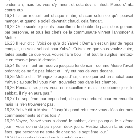
lendemain, mais les vers s'y mirent et cela devint infect. Moïse s'irrita
contre eux.
16,21 Ils en recueillirent chaque matin, chacun selon ce qu'il pouvait
manger, et quand le soleil devenait chaud, cela fondait.
16,22 Or le sixième jour, ils recueillirent le double de pain, deux gomors
par personne, et tous les chefs de la communauté vinrent l'annoncer à
Moïse.
16,23 Il leur dit : "Voici ce qu'a dit Yahvé : Demain est un jour de repos
complet, un saint sabbat pour Yahvé. Cuisez ce que vous voulez cuire,
faites bouillir ce que vous voulez faire bouillir et tout le surplus, mettez-
le en réserve jusqu'à demain."
16,24 Ils le mirent en réserve jusqu'au lendemain, comme Moïse l'avait
ordonné; ce ne fut pas infect et il n'y eut pas de vers dedans.
16,25 Moïse dit : "Mangez-le aujourd'hui, car ce jour est un sabbat pour
Yahvé ; aujourd'hui vous n'en trouveriez pas dans les champs.
16,26 Pendant six jours vous en recueillerez mais le septième jour, le
sabbat, il n'y en aura pas."
16,27 Le septième jour cependant, des gens sortirent pour en recueillir
mais ils n'en trouvèrent pas.
16,28 Yahvé dit à Moïse : "Jusqu'à quand refuserez-vous d'écouter mes
commandements et mes lois ?
16,29 Voyez, Yahvé vous a donné le sabbat, c'est pourquoi le sixième
jour il vous donne du pain pour deux jours. Restez chacun là où vous
êtes, que personne ne sorte de chez soi le septième jour."
16,30 Le peuple chôma donc le septième jour.