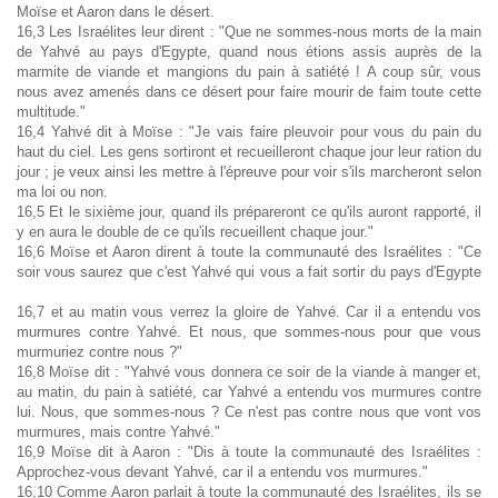
Moïse et Aaron dans le désert.
16,3 Les Israélites leur dirent : "Que ne sommes-nous morts de la main
de Yahvé au pays d'Egypte, quand nous étions assis auprès de la
marmite de viande et mangions du pain à satiété ! A coup sûr, vous
nous avez amenés dans ce désert pour faire mourir de faim toute cette
multitude."
16,4 Yahvé dit à Moïse : "Je vais faire pleuvoir pour vous du pain du
haut du ciel. Les gens sortiront et recueilleront chaque jour leur ration du
jour ; je veux ainsi les mettre à l'épreuve pour voir s'ils marcheront selon
ma loi ou non.
16,5 Et le sixième jour, quand ils prépareront ce qu'ils auront rapporté, il
y en aura le double de ce qu'ils recueillent chaque jour."
16,6 Moïse et Aaron dirent à toute la communauté des Israélites : "Ce
soir vous saurez que c'est Yahvé qui vous a fait sortir du pays d'Egypte
16,7 et au matin vous verrez la gloire de Yahvé. Car il a entendu vos
murmures contre Yahvé. Et nous, que sommes-nous pour que vous
murmuriez contre nous ?"
16,8 Moïse dit : "Yahvé vous donnera ce soir de la viande à manger et,
au matin, du pain à satiété, car Yahvé a entendu vos murmures contre
lui. Nous, que sommes-nous ? Ce n'est pas contre nous que vont vos
murmures, mais contre Yahvé."
16,9 Moïse dit à Aaron : "Dis à toute la communauté des Israélites :
Approchez-vous devant Yahvé, car il a entendu vos murmures."
16,10 Comme Aaron parlait à toute la communauté des Israélites, ils se