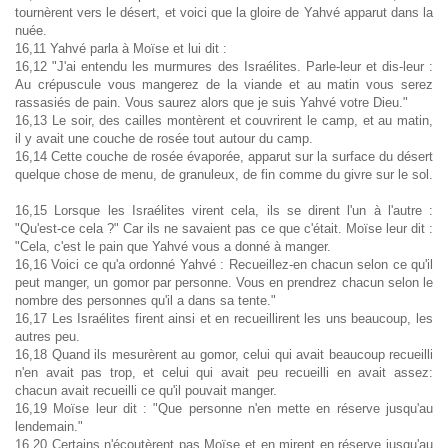
tournèrent vers le désert, et voici que la gloire de Yahvé apparut dans la
nuée.
16,11 Yahvé parla à Moïse et lui dit :
16,12 "J'ai entendu les murmures des Israélites. Parle-leur et dis-leur :
Au crépuscule vous mangerez de la viande et au matin vous serez
rassasiés de pain. Vous saurez alors que je suis Yahvé votre Dieu."
16,13 Le soir, des cailles montèrent et couvrirent le camp, et au matin,
il y avait une couche de rosée tout autour du camp.
16,14 Cette couche de rosée évaporée, apparut sur la surface du désert
quelque chose de menu, de granuleux, de fin comme du givre sur le sol.
16,15 Lorsque les Israélites virent cela, ils se dirent l'un à l'autre :
"Qu'est-ce cela ?" Car ils ne savaient pas ce que c'était. Moïse leur dit :
"Cela, c'est le pain que Yahvé vous a donné à manger.
16,16 Voici ce qu'a ordonné Yahvé : Recueillez-en chacun selon ce qu'il
peut manger, un gomor par personne. Vous en prendrez chacun selon le
nombre des personnes qu'il a dans sa tente."
16,17 Les Israélites firent ainsi et en recueillirent les uns beaucoup, les
autres peu.
16,18 Quand ils mesurèrent au gomor, celui qui avait beaucoup recueilli
n'en avait pas trop, et celui qui avait peu recueilli en avait assez:
chacun avait recueilli ce qu'il pouvait manger.
16,19 Moïse leur dit : "Que personne n'en mette en réserve jusqu'au
lendemain."
16,20 Certains n'écoutèrent pas Moïse et en mirent en réserve jusqu'au