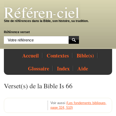
Site de références dans la Bible, son histoire, sa tradition.
Référence verset
Accueil
Contextes
Bible(s)
Glossaire
Index
Aide
Verset(s) de la Bible Is 66
Voir aussi
(Les fondements bibliques,
page 324, 510)