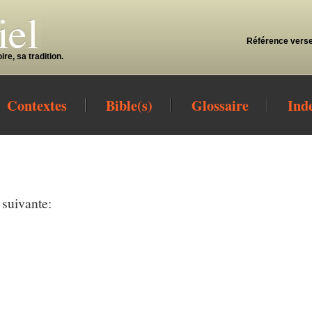
Référence verse
re, sa tradition.
Contextes
Bible(s)
Glossaire
Ind
 suivante: