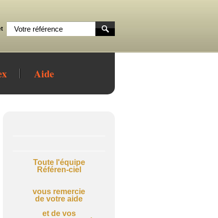
t
ex
Aide
Toute l'équipe
Référen-ciel
vous remercie
de votre aide
et de
vos